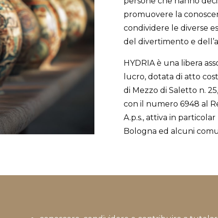
persone che hanno deciso
promuovere la conoscenza
condividere le diverse 
del divertimento e dell’a
HYDRIA è una libera asso
lucro, dotata di atto cost
di Mezzo di Saletto n. 25,
con il numero 6948 al R
A.p.s., attiva in particola
Bologna ed alcuni comuni