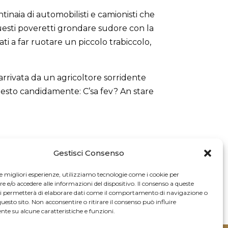
tinaia di automobilisti e camionisti che
esti poveretti grondare sudore con la
ti a far ruotare un piccolo trabiccolo,
arrivata da un agricoltore sorridente
hiesto candidamente: C’sa fev? An stare
Gestisci Consenso
le migliori esperienze, utilizziamo tecnologie come i cookie per
e/o accedere alle informazioni del dispositivo. Il consenso a queste
ci permetterà di elaborare dati come il comportamento di navigazione o
questo sito. Non acconsentire o ritirare il consenso può influire
te su alcune caratteristiche e funzioni.