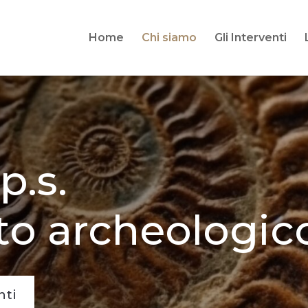
Home
Chi siamo
Gli Interventi
p.s.
to archeologic
nti