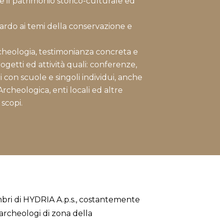
e il patrimonio storico-culturale ed
uardo ai temi della conservazione e
cheologia, testimonianza concreta e
ogetti ed attività quali: conferenze,
i con scuole e singoli individui, anche
cheologica, enti locali ed altre
 scopi.
mbri di HYDRIA A.p.s., costantemente
 archeologi di zona della