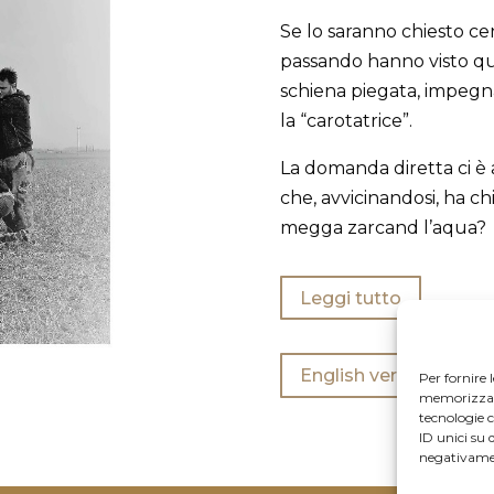
Se lo saranno chiesto cen
passando hanno visto qu
schiena piegata, impegna
la “carotatrice”.
La domanda diretta ci è 
che, avvicinandosi, ha c
megga zarcand l’aqua?
Leggi tutto
English version
Per fornire 
memorizzare 
tecnologie 
ID unici su 
negativamen